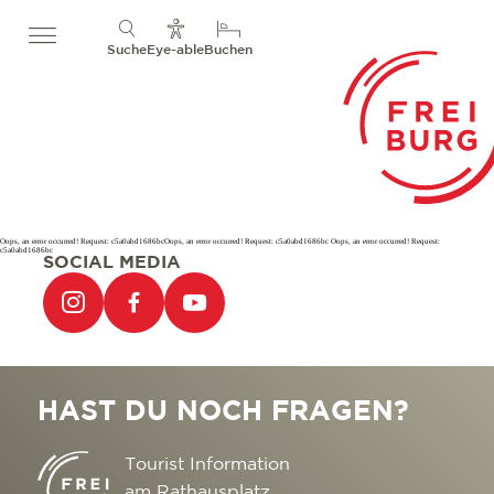
Suche
Eye-able
Buchen
Oops, an error occurred! Request: c5a0abd1686bcOops, an error occurred! Request: c5a0abd1686bc Oops, an error occurred! Request:
c5a0abd1686bc
SOCIAL MEDIA
HAST DU NOCH FRAGEN?
Tourist Information
am Rathausplatz