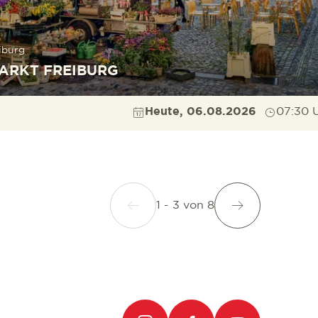
iburg
ARKT FREIBURG
Heute, 06.08.2026
07:30 
1 - 3
von
8