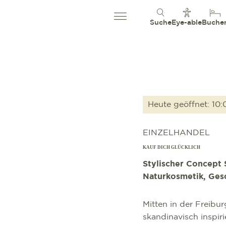
Suche
Eye-able
Buche
Heute geöffnet: 10:
EINZELHANDEL
KAUF DICH GLÜCKLICH
Stylischer Concept 
Naturkosmetik, Ges
Mitten in der Freibur
skandinavisch inspir