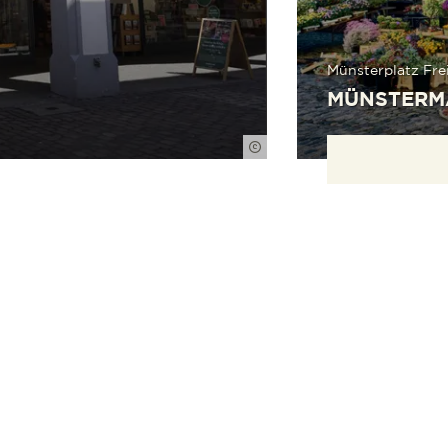
Münsterplatz Fre
MÜNSTERM
FWTM-Elgersma