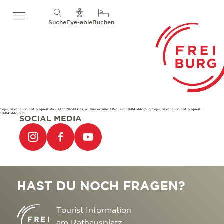
Suche
Eye-able
Buchen
Oops, an error occurred! Request: da6841ddc9b5bOops, an error occurred! Request: da6841ddc9b5b Oops, an error occurred! Request:
da6841ddc9b5b
SOCIAL MEDIA
HAST DU NOCH FRAGEN?
Tourist Information
am Rathausplatz