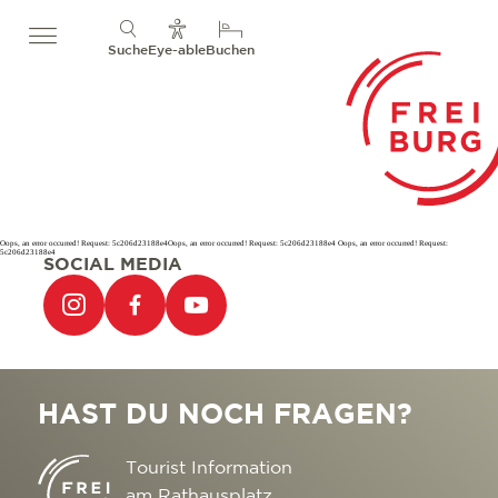
Suche
Eye-able
Buchen
Oops, an error occurred! Request: 5c206d23188e4Oops, an error occurred! Request: 5c206d23188e4 Oops, an error occurred! Request:
5c206d23188e4
SOCIAL MEDIA
HAST DU NOCH FRAGEN?
Tourist Information
am Rathausplatz