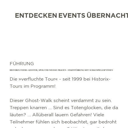
ENTDECKEN
EVENTS
ÜBERNACH
FÜHRUNG
HISTORIX-TOURS: GEISTER, SPUK UND WEISSE FRAUEN - STADTFÜHRUNG MIT SCHAUSPIELER*INNEN
Die »verfluchte Tour« - seit 1999 bei Historix-
Tours im Programm!
Dieser Ghost-Walk scheint verdammt zu sein.
Treppen knarren ... Sind es Totenglocken, die da
läuten? ... Allüberall lauern Gefahren! Viele
Teilnehmer fühlen sich beobachtet, gar bedroht