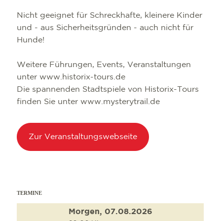
Nicht geeignet für Schreckhafte, kleinere Kinder
und - aus Sicherheitsgründen - auch nicht für
Hunde!
Weitere Führungen, Events, Veranstaltungen
unter www.historix-tours.de
Die spannenden Stadtspiele von Historix-Tours
finden Sie unter www.mysterytrail.de
SEHENSWÜRDIG
TOP 10 EVENTS
TOURIST INFO
FREIBURG CON
Zur Veranstaltungswebseite
KULINARIK
VERANSTALTU
ANREISE
B2B PARTNERP
SHOPPING
FÜHRUNGEN
MOBIL VOR OR
PRESSE
WELLNESS & W
COWORKING U
WIR ÜBER UNS 
TERMINE
KULTUR
SERVICE
Morgen, 07.08.2026