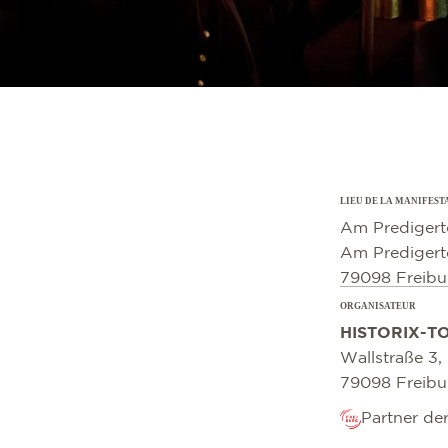
LIEU DE LA MANIFEST
©
OpenStreetMap
contributors
Am Predigert
Am Predigert
79098 Freibu
ORGANISATEUR
HISTORIX-T
Wallstraße 3,
79098 Freibu
Partner de