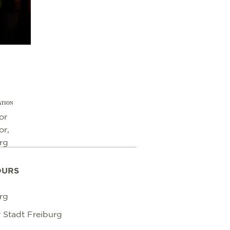
ATION
or
or,
rg
OURS
rg
r Stadt Freiburg