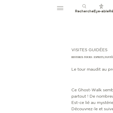
Recherche
Eye-able
Ré
VISITES GUIDÉES
HISTORIX-TOURS : ESPRITS, FANT
Le tour maudit au p
Ce Ghost-Walk semble
partout ! De nombreu
Est-ce lié au mystér
Découvrez-le et suiv