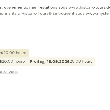
es, événements, manifestations sous www.historix-tours.
ssionnants d'Historix-Tours® se trouvent sous www.mystery
26
20:00 heure
6
20:00 heure
Freitag, 18.09.2026
20:00 heure
endez-vous