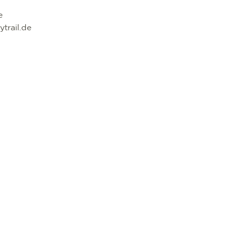
de
trail.de