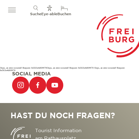
Suche
Eye-able
Buchen
Oops, an error occurred! Request: 0e563e4d69970Oops, an error occurred! Request: 0e563e4d69970 Oops, an error occurred! Request:
0e563e4d69970
SOCIAL MEDIA
HAST DU NOCH FRAGEN?
Tourist Information
am Rathausplatz