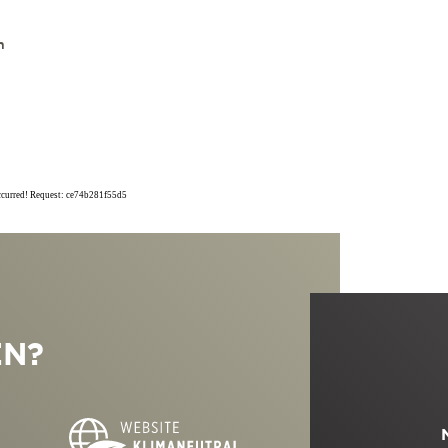
n
occurred! Request: ce74b281f55d5
EN?