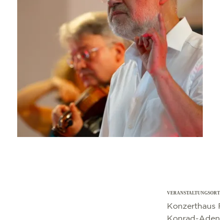
VERANSTALTUNGSORT
©
OpenStreetMap
contributors
Konzerthaus 
Konrad-Adena