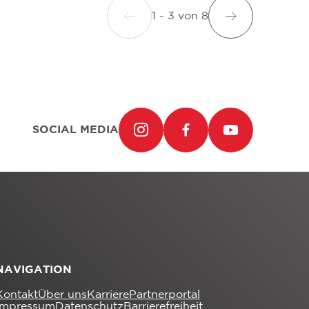
1 - 3
von
8
SOCIAL MEDIA
NAVIGATION
Kontakt
Über uns
Karriere
Partnerportal
Impressum
Datenschutz
Barrierefreiheit