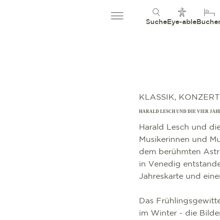
Suche
Eye-able
Buche
KLASSIK, KONZERT
HARALD LESCH UND DIE VIER JA
Harald Lesch und di
Musikerinnen und Mu
dem berühmten Astro
in Venedig entstande
Jahreskarte und ein
Das Frühlingsgewitte
im Winter - die Bilde