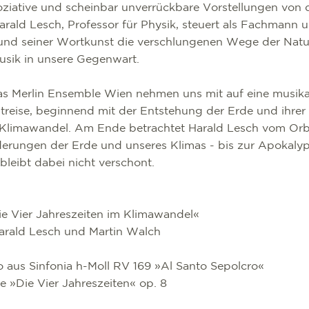
ziative und scheinbar unverrückbare Vorstellungen von d
rald Lesch, Professor für Physik, steuert als Fachmann 
 und seiner Wortkunst die verschlungenen Wege der Nat
sik in unsere Gegenwart.
das Merlin Ensemble Wien nehmen uns mit auf eine musika
itreise, beginnend mit der Entstehung der Erde und ihrer 
limawandel. Am Ende betrachtet Harald Lesch vom Orbi
erungen der Erde und unseres Klimas - bis zur Apokaly
 bleibt dabei nicht verschont.
ie Vier Jahreszeiten im Klimawandel«
arald Lesch und Martin Walch
o aus Sinfonia h-Moll RV 169 »Al Santo Sepolcro«
te »Die Vier Jahreszeiten« op. 8