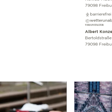
79098 Freibu
barrierefre
wetteruna
VERANSTALTER
Albert Konz
Bertoldstraße
79098 Freibu
mehr erfahren