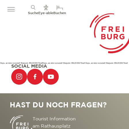
Suche
Eye-able
Buchen
Oops, an error occurred! Request: f0b2030676eafOops, an error occurred! Request: f0b2030676eaf Oops, an error occurred! Request: f0b2030676eaf
SOCIAL MEDIA
HAST DU NOCH FRAGEN?
Tourist Information
am Rathausplatz