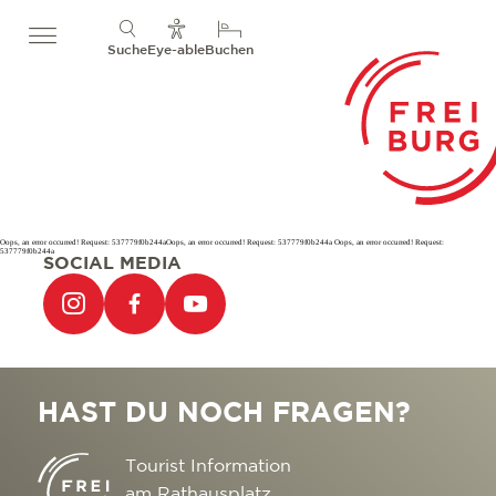
Suche
Eye-able
Buchen
Oops, an error occurred! Request: 537779f0b244aOops, an error occurred! Request: 537779f0b244a Oops, an error occurred! Request:
537779f0b244a
SOCIAL MEDIA
HAST DU NOCH FRAGEN?
Tourist Information
am Rathausplatz