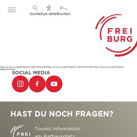
Suche
Eye-able
Buchen
Oops, an error occurred! Request: 64822010c1d05Oops, an error occurred! Request: 64822010c1d05 Oops, an error occurred! Request:
64822010c1d05
SOCIAL MEDIA
HAST DU NOCH FRAGEN?
Tourist Information
am Rathausplatz