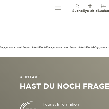
Suche
Eye-able
Buche
Oops, an error occurred! Request: 8b44a9684d9edOops, an error occurred! Request: 8b44a9684d9ed Oops, an error
KONTAKT
HAST DU NOCH FRAG
Tourist Information