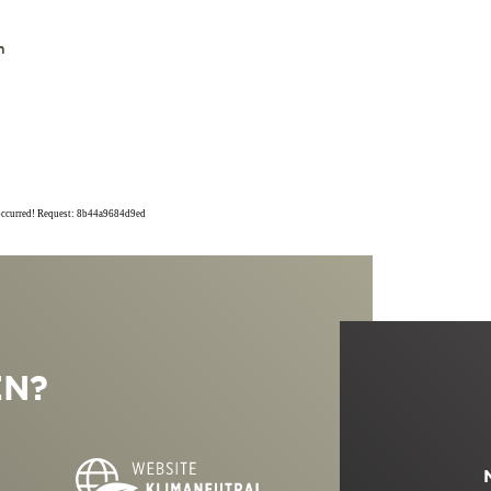
n
 occurred! Request: 8b44a9684d9ed
EN?