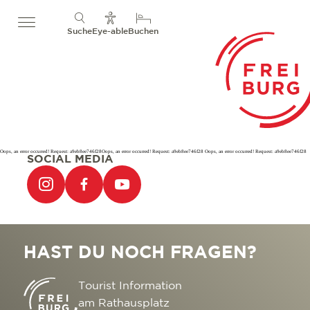
Suche
Eye-able
Buchen
Oops, an error occurred! Request: a9eb8ee746f28Oops, an error occurred! Request: a9eb8ee746f28 Oops, an error occurred! Request: a9eb8ee746f28
SOCIAL MEDIA
HAST DU NOCH FRAGEN?
Tourist Information
am Rathausplatz