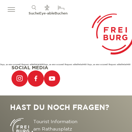
Suche
Eye-able
Buchen
Oops, an error occurred! Request: edfed9e6a6468Oops, an error occurred! Request: edfed9e6a6468 Oops, an error occurred! Request: edfed9e6a6468
SOCIAL MEDIA
HAST DU NOCH FRAGEN?
Tourist Information
am Rathausplatz