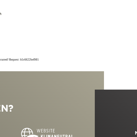
n
occurred! Request: b5c6622bef981
EN?