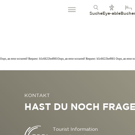
Suche
Eye-able
Buche
Oops, an error occurred! Request: b5c6622bef981Oops, an error occurred! Request: b5c6622bef981 Oops, an error 
KONTAKT
HAST DU NOCH FRAG
Tourist Information