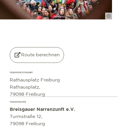
Stadt Fre
©
OpenStreetMap
contributors
Route berechnen
VERANSTALTUNGSORT
Rathausplatz Freiburg
Rathausplatz,
79098 Freiburg
VERANSTALTER
Breisgauer Narrenzunft e.V.
Turmstraße 12,
79098 Freiburg