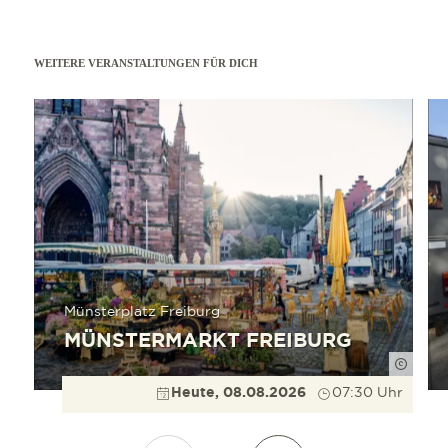
WEITERE VERANSTALTUNGEN FÜR DICH
mehr erfahren
mehr e
Münsterplatz Freiburg
MÜNSTERMARKT FREIBURG
Düppe
Heute, 08.08.2026
07:30 Uhr