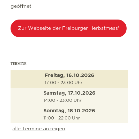
geöffnet.
Zur Webseite der Freiburger Herbstmess'
SEHENSWÜRDIG
TOP 10 EVENTS
TOURIST INFO
FREIBURG CON
KULINARIK
VERANSTALTU
ANREISE
B2B PARTNERP
TERMINE
SHOPPING
FÜHRUNGEN
MOBIL VOR OR
PRESSE
Freitag, 16.10.2026
17:00 - 23:00 Uhr
WELLNESS & W
COWORKING U
WIR ÜBER UNS 
Samstag, 17.10.2026
KULTUR
SERVICE
14:00 - 23:00 Uhr
AUSFLUGSZIEL
Sonntag, 18.10.2026
11:00 - 22:00 Uhr
OUTDOOR AKTI
alle Termine anzeigen