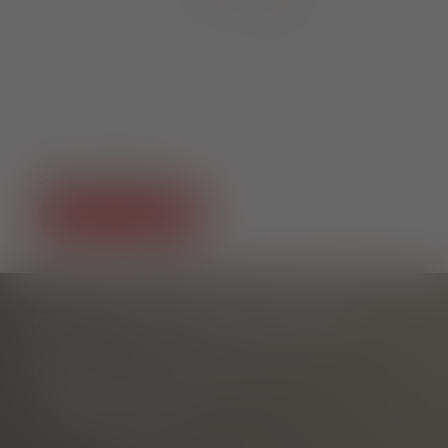
SOCIAL MEDIA
AS-TU DES QUESTIONS ?
Information touristique
au Rathausplatz
Téléphone
E-mail