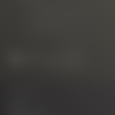
commercialisé par
Freiburg Wirtschaft Touristik
und Messe GmbH & Co. KG
Neuer Messplatz 3
79108 Freiburg, Allemagne
NAVIGATION
Contact
À propos de nous
Carrière
Portail des partenaires