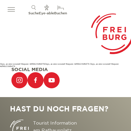
Suche
Eye-able
Buchen
Oops, an error occurred! Request: 4d96b21b8b076Oops, an error occurred! Request: 4d96b21b8b076 Oops, an error occurred! Request:
4d96b21b8b076
SOCIAL MEDIA
HAST DU NOCH FRAGEN?
Tourist Information
am Rathausplatz