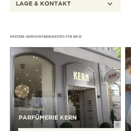
LAGE & KONTAKT
WEITERE SEHENSWÜRDIGKEITEN FÜR DICH
mehr erfahren
mehr e
Einzelhandel
PARFÜMERIE KERN
FWTM-