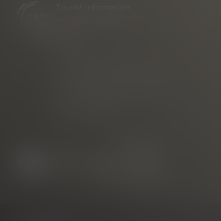
Tourist Information
am Rathausplatz
Telefon
E-mail
vermarktet durch die
Freiburg Wirtschaft Touristik
und Messe GmbH & Co. KG
Neuer Messplatz 3
79108 Freiburg