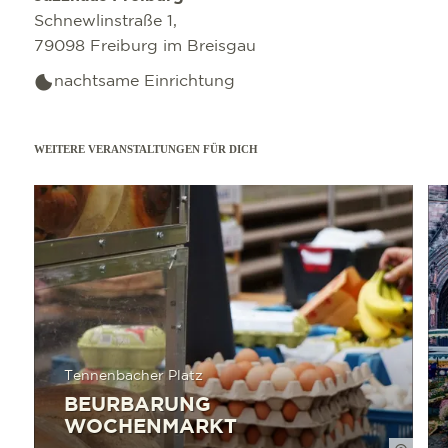
Schnewlinstraße 1,
79098 Freiburg im Breisgau
nachtsame Einrichtung
WEITERE VERANSTALTUNGEN FÜR DICH
mehr erfahren
mehr e
Tennenbacher Platz
BEURBARUNG
WOCHENMARKT