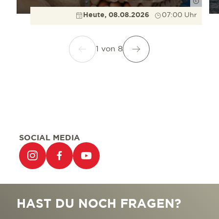
FWTM-
Heute, 08.08.2026
07:00 Uhr
1
von
8
SOCIAL MEDIA
HAST DU NOCH FRAGEN?