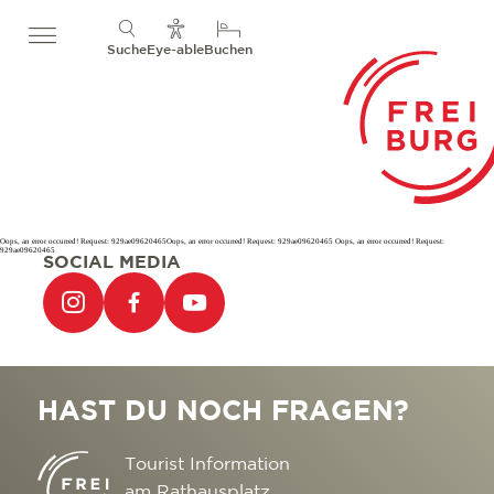
Suche
Eye-able
Buchen
Oops, an error occurred! Request: 929ae09620465Oops, an error occurred! Request: 929ae09620465 Oops, an error occurred! Request:
929ae09620465
SOCIAL MEDIA
HAST DU NOCH FRAGEN?
Tourist Information
am Rathausplatz