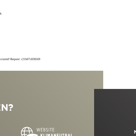
n
 occurred! Request: c21b07c838569
EN?