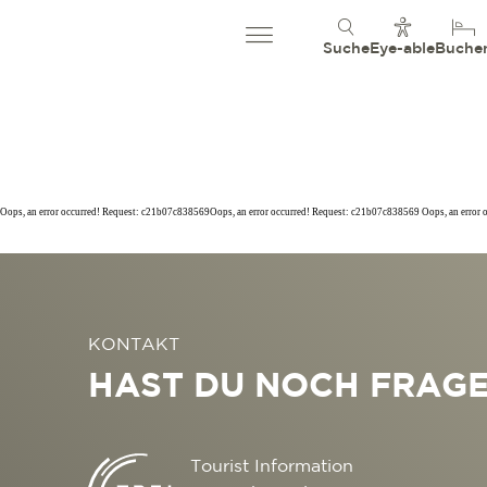
Suche
Eye-able
Buche
Oops, an error occurred! Request: c21b07c838569Oops, an error occurred! Request: c21b07c838569 Oops, an error
KONTAKT
HAST DU NOCH FRAG
Tourist Information