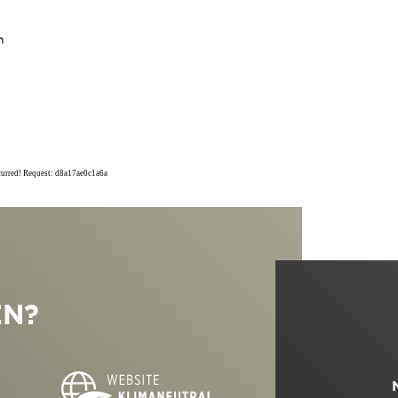
n
ccurred! Request: d8a17ae0c1a6a
EN?