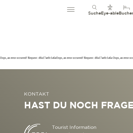
Suche
Eye-able
Buche
Oops, an error occurred! Request: d8a17ae0c1a6aOops, an error occurred! Request: d8a17ae0c1a6a Oops, an error o
KONTAKT
HAST DU NOCH FRAG
Tourist Information