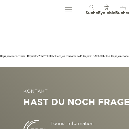
Suche
Eye-able
Buche
Oops, an error occurred! Request: c29b67b07f05dOops, an error occurred! Request: c29b67b07f05d Oops, an error 
KONTAKT
HAST DU NOCH FRAG
Tourist Information