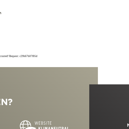
n
occurred! Request: c29b67b07f05d
EN?