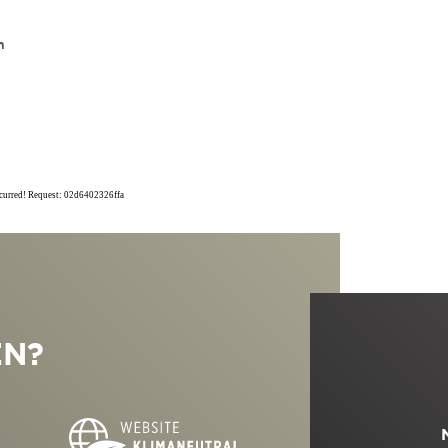
n
ccurred! Request: 02d6402326ffa
EN?