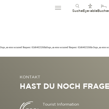
Suche
Eye-able
Buche
Oops, an error occurred! Request: 02d6402326ffaOops, an error occurred! Request: 02d6402326ffa Oops, an error o
KONTAKT
HAST DU NOCH FRAG
Tourist Information