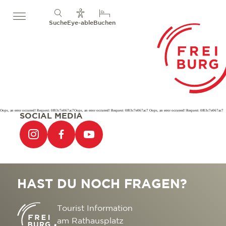
Suche
Eye-able
Buchen
Oops, an error occurred! Request: 0f03c7e067ac7Oops, an error occurred! Request: 0f03c7e067ac7 Oops, an error occurred! Request: 0f03c7e067ac7
SOCIAL MEDIA
HAST DU NOCH FRAGEN?
Tourist Information
am Rathausplatz