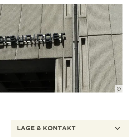
FWTM- Mu
LAGE & KONTAKT