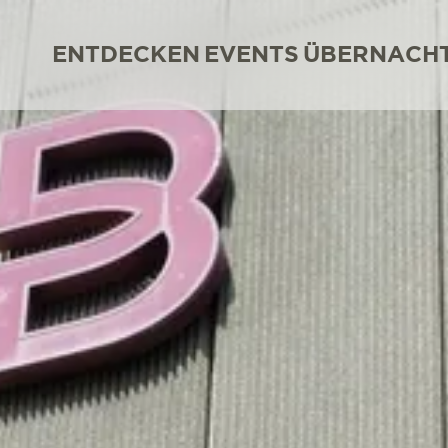
ENTDECKEN
EVENTS
ÜBERNACH