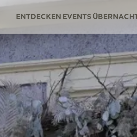
ENTDECKEN
EVENTS
ÜBERNACH