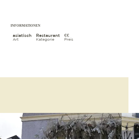
INFORMATIONEN
asiatisch
Restaurant
€€
Art
Kategorie
Preis