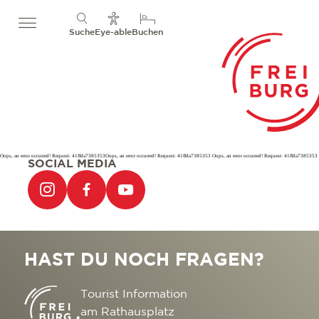
Suche
Eye-able
Buchen
Oops, an error occurred! Request: 41ffda7385353Oops, an error occurred! Request: 41ffda7385353 Oops, an error occurred! Request: 41ffda7385353
SOCIAL MEDIA
HAST DU NOCH FRAGEN?
Tourist Information
am Rathausplatz