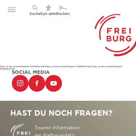
Suche
Eye-able
Buchen
Oops, an error occurred! Request: 05d9b9ba7e4d5Oops, an error occurred! Request: 05d9b9ba7e4d5 Oops, an error occurred! Request:
05d9b9ba7e4d5
SOCIAL MEDIA
HAST DU NOCH FRAGEN?
Tourist Information
am Rathausplatz