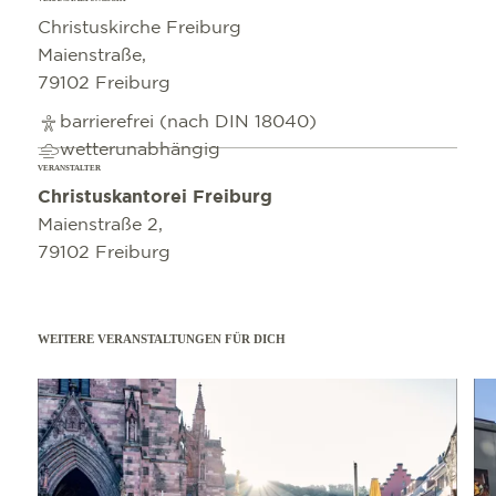
Christuskirche Freiburg
Maienstraße,
79102 Freiburg
barrierefrei (nach DIN 18040)
wetterunabhängig
VERANSTALTER
Christuskantorei Freiburg
Maienstraße 2,
79102 Freiburg
WEITERE VERANSTALTUNGEN FÜR DICH
mehr erfahren
mehr e