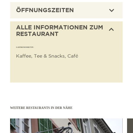
ÖFFNUNGSZEITEN
ALLE INFORMATIONEN ZUM
RESTAURANT
GASTRONOMIETYP:
Kaffee, Tee & Snacks, Café
WEITERE RESTAURANTS IN DER NÄHE
mehr erfahren
mehr e