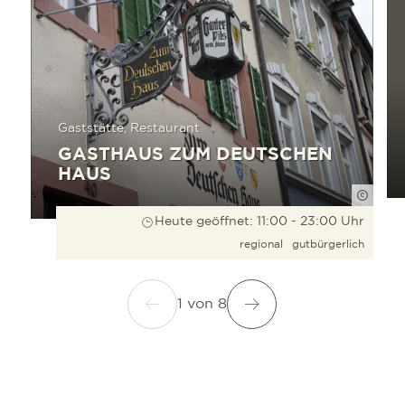
Gaststätte, Restaurant
GASTHAUS ZUM DEUTSCHEN
HAUS
FWTM-
Heute geöffnet: 11:00 - 23:00 Uhr
regional
gutbürgerlich
1
von
8