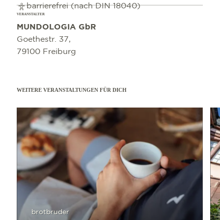
barrierefrei (nach DIN 18040)
VERANSTALTER
MUNDOLOGIA GbR
Goethestr. 37,
79100 Freiburg
WEITERE VERANSTALTUNGEN FÜR DICH
mehr erfahren
mehr e
brotbruder