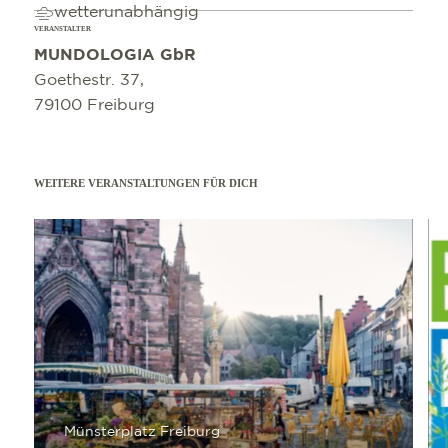
wetterunabhängig
VERANSTALTER
MUNDOLOGIA GbR
Goethestr. 37,
79100 Freiburg
WEITERE VERANSTALTUNGEN FÜR DICH
mehr erfahren
mehr e
Münsterplatz Freiburg