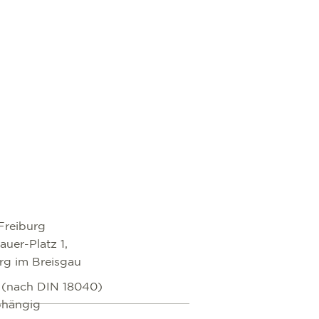
Freiburg
uer-Platz 1,
rg im Breisgau
i (nach DIN 18040)
bhängig