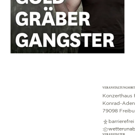
VERANSTALTUNGSORT
©
OpenStreetMap
contributors
Konzerthaus 
Konrad-Adena
79098 Freibu
barrierefre
wetteruna
VERANSTALTER