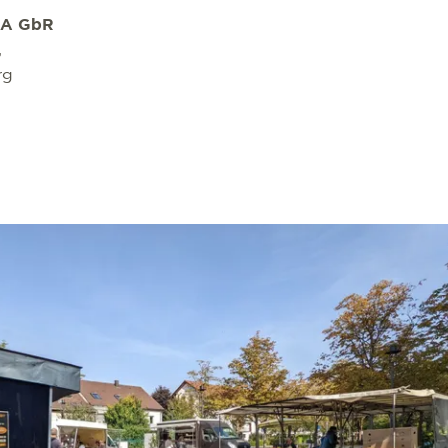
A GbR
,
rg