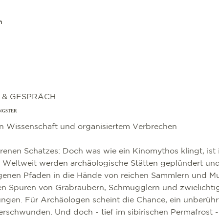
n
 & GESPRÄCH
NGSTER
n Wissenschaft und organisiertem Verbrechen
orenen Schatzes: Doch was wie ein Kinomythos klingt, ist 
n. Weltweit werden archäologische Stätten geplündert und
genen Pfaden in die Hände von reichen Sammlern und M
en Spuren von Grabräubern, Schmugglern und zwielichtig
gen. Für Archäologen scheint die Chance, ein unberühr
rschwunden. Und doch - tief im sibirischen Permafrost -