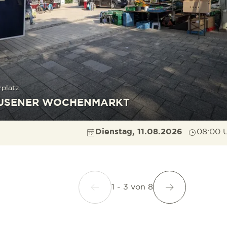
platz
USENER WOCHENMARKT
Dienstag, 11.08.2026
08:00 
1 - 3
von
8