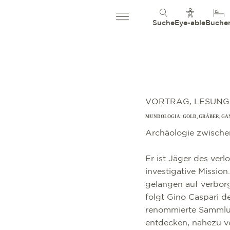
Suche
Eye-able
Buche
VORTRAG, LESUNG
MUNDOLOGIA: GOLD, GRÄBER, GA
Archäologie zwische
Er ist Jäger des verl
investigative Missio
gelangen auf verbor
folgt Gino Caspari d
renommierte Sammlun
entdecken, nahezu ve