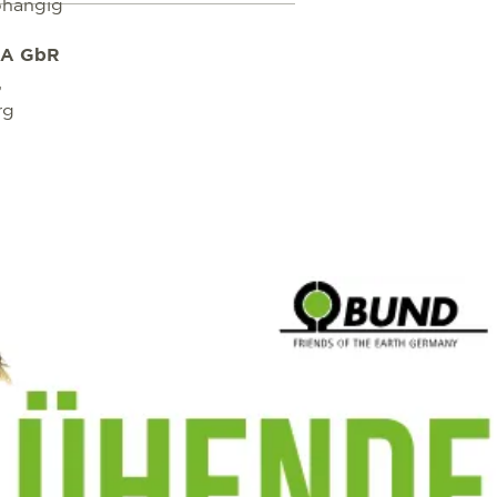
bhängig
A GbR
,
rg