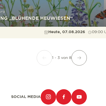
urg
NG „BLÜHENDE HEUWIESEN“
Heute, 07.08.2026
09:00 
1 - 3
von
8
SOCIAL MEDIA