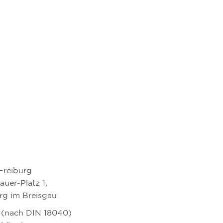
Freiburg
uer-Platz 1,
rg im Breisgau
i (nach DIN 18040)