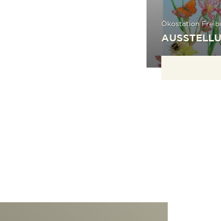
Ökostation Freib
AUSSTELLU