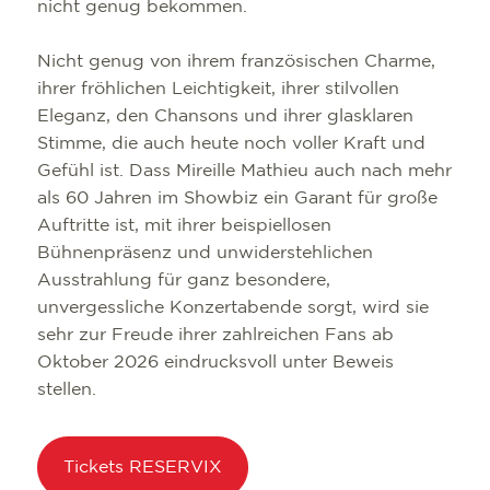
nicht genug bekommen.
Nicht genug von ihrem französischen Charme,
ihrer fröhlichen Leichtigkeit, ihrer stilvollen
Eleganz, den Chansons und ihrer glasklaren
Stimme, die auch heute noch voller Kraft und
Gefühl ist. Dass Mireille Mathieu auch nach mehr
als 60 Jahren im Showbiz ein Garant für große
Auftritte ist, mit ihrer beispiellosen
Bühnenpräsenz und unwiderstehlichen
Ausstrahlung für ganz besondere,
unvergessliche Konzertabende sorgt, wird sie
SEHENSWÜRDIG
TOP 10 EVENTS
TOURIST INFO
FREIBURG CON
sehr zur Freude ihrer zahlreichen Fans ab
KULINARIK
VERANSTALTU
ANREISE
B2B PARTNERP
Oktober 2026 eindrucksvoll unter Beweis
stellen.
SHOPPING
FÜHRUNGEN
MOBIL VOR OR
PRESSE
WELLNESS & W
COWORKING U
WIR ÜBER UNS 
Tickets RESERVIX
KULTUR
SERVICE