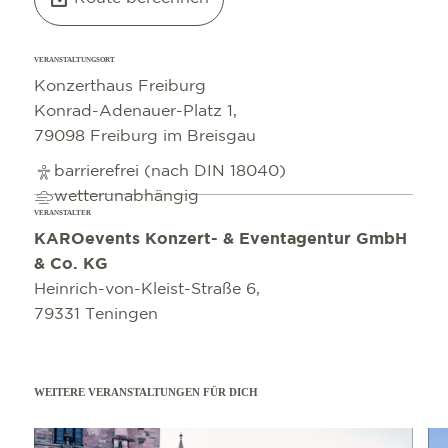
VERANSTALTUNGSORT
Konzerthaus Freiburg
Konrad-Adenauer-Platz 1,
79098 Freiburg im Breisgau
barrierefrei (nach DIN 18040)
wetterunabhängig
VERANSTALTER
KAROevents Konzert- & Eventagentur GmbH
& Co. KG
Heinrich-von-Kleist-Straße 6,
79331 Teningen
WEITERE VERANSTALTUNGEN FÜR DICH
mehr erfahren
mehr e