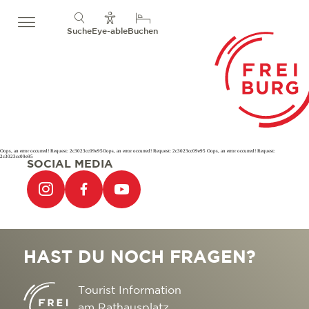
Suche
Eye-able
Buchen
Oops, an error occurred! Request: 2c3023cc09e95Oops, an error occurred! Request: 2c3023cc09e95 Oops, an error occurred! Request:
2c3023cc09e95
SOCIAL MEDIA
HAST DU NOCH FRAGEN?
Tourist Information
am Rathausplatz