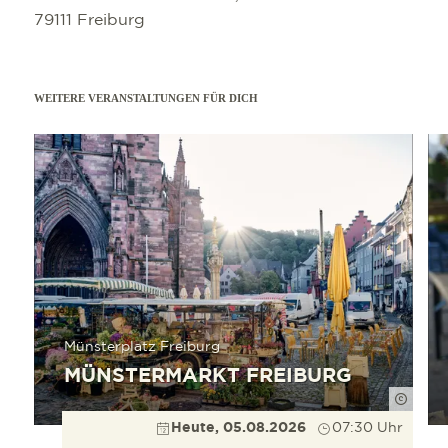
79111 Freiburg
WEITERE VERANSTALTUNGEN FÜR DICH
mehr erfahren
mehr e
Münsterplatz Freiburg
MÜNSTERMARKT FREIBURG
Düppe
Heute, 05.08.2026
07:30 Uhr