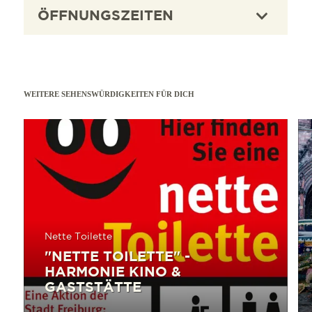
ÖFFNUNGSZEITEN
WEITERE SEHENSWÜRDIGKEITEN FÜR DICH
mehr erfahren
mehr e
Nette Toilette
"NETTE TOILETTE" -
HARMONIE KINO &
GASTSTÄTTE