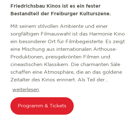
Friedrichsbau Kinos ist es ein fester
Bestandteil der Freiburger Kulturszene.
Mit seinem stilvollen Ambiente und einer
sorgfältigen Filmauswahl ist das Harmonie Kino
ein besonderer Ort für Filmbegeisterte. Es zeigt
eine Mischung aus internationalen Arthouse-
Produktionen, preisgekrönten Filmen und
cineastischen Klassikern. Die charmanten Säle
schaffen eine Atmosphäre, die an das goldene
Zeitalter des Kinos erinnert. Als Teil der
Friedrichsbau Kinos steht das Harmonie für
weiterlesen
anspruchsvolles Filmprogramm und ein
bewusst ausgewähltes Repertoire. Wer sich
Programm & Tickets
abseits des Mainstreams inspirieren lassen
möchte, findet hier eine Leinwand für
besondere Kinoerlebnisse.