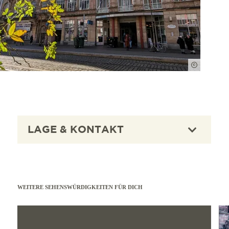
FWTM-Vö
LAGE & KONTAKT
WEITERE SEHENSWÜRDIGKEITEN FÜR DICH
mehr erfahren
mehr e