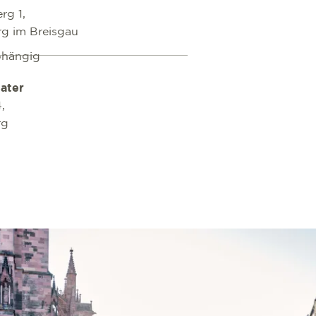
rg 1,
rg im Breisgau
bhängig
ater
,
rg