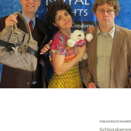
VERANSTALTUNGSORT
©
OpenStreetMap
contributors
Schlossbergre