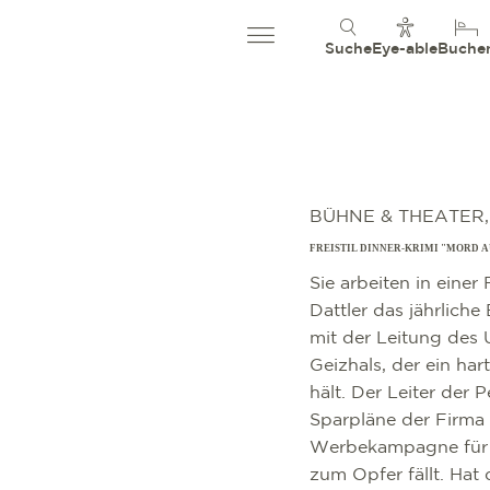
Suche
Eye-able
Buche
BÜHNE & THEATER,
FREISTIL DINNER-KRIMI "MORD A
Sie arbeiten in eine
Dattler das jährliche
mit der Leitung des U
Geizhals, der ein h
hält. Der Leiter der 
Sparpläne der Firma 
Werbekampagne für d
zum Opfer fällt. Hat