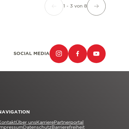
1 - 3
von
8
SOCIAL MEDIA
NAVIGATION
Kontakt
Über uns
Karriere
Partnerportal
Impressum
Datenschutz
Barrierefreiheit