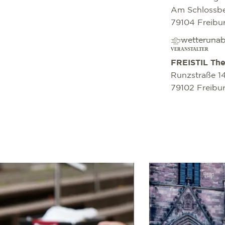
Am Schlossbe
79104 Freibu
wetteruna
VERANSTALTER
FREISTIL The
Runzstraße 14
79102 Freibu
mehr erfahren