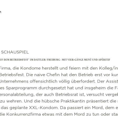
n
 SCHAUSPIEL
UF DEM BETRIEBSFEST" IM DATTLER/ FREIBURG - MIT VIER-GÄNGE MENÜ UND APÉRITIF
r Firma, die Kondome herstellt und feiern mit den Kolleg/
 Betriebsfest. Die naive Chefin hat den Betrieb erst vor k
nternehmens offensichtlich völlig überfordert. Der Assist
artes Sparprogramm durchgesetzt hat und insgeheim die 
Personalabteilung, der auch Betriebsrat ist, versucht verge
zu wehren. Und die hübsche Praktikantin präsentiert die
as geplante XXL-Kondom. Da passiert ein Mord, dem ei
 die Konkurrenzfirma etwas mit dem Mord zu tun oder st