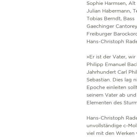
Sophie Harmsen, Alt
Julian Habermann, 
Tobias Berndt, Bass
Gaechinger Cantore
Freiburger Barockor
Hans-Christoph Rad
»Er ist der Vater, w
Philipp Emanuel Bach
Jahrhundert Carl Phi
Sebastian. Dies lag n
Epoche einleiten sol
seinem Vater ab und 
Elementen des Stur
Hans-Christoph Rade
unvollständige c-Mol
viel mit den Werken 