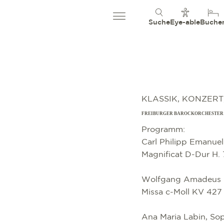
Suche
Eye-able
Buche
KLASSIK, KONZERT
FREIBURGER BAROCKORCHESTER
Programm:
Carl Philipp Emanue
Magnificat D-Dur H.
Wolfgang Amadeus 
Missa c-Moll KV 42
Ana Maria Labin, So