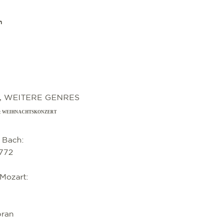
n
, WEITERE GENRES
: WEIHNACHTSKONZERT
l Bach:
 772
Mozart:
7
pran