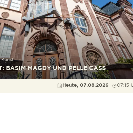
 Kunst
: BASIM MAGDY UND PELLE CASS
Heute, 07.08.2026
07:15 