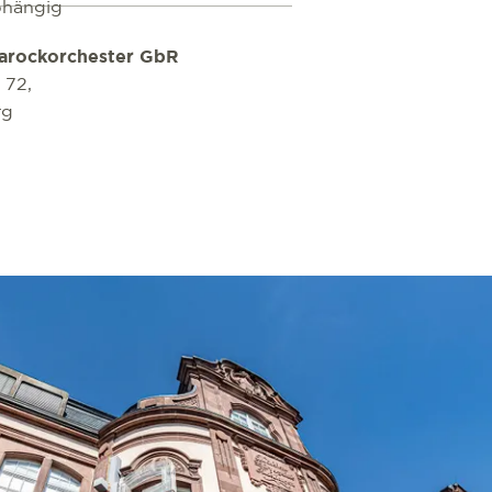
bhängig
Barockorchester GbR
 72,
rg