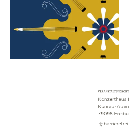
VERANSTALTUNGSORT
©
OpenStreetMap
contributors
Konzerthaus 
Konrad-Adena
79098 Freibu
barrierefre