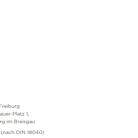
Freiburg
uer-Platz 1,
rg im Breisgau
i (nach DIN 18040)