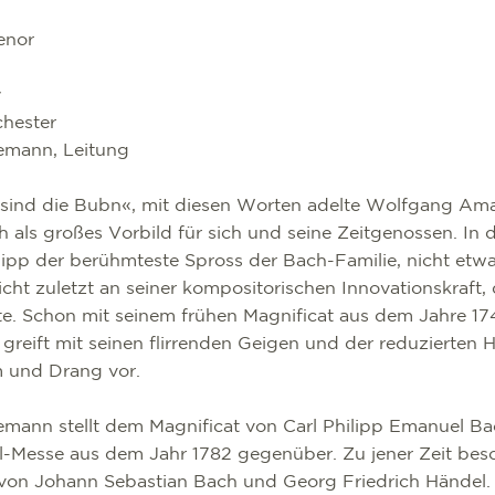
Tenor
y
chester
emann, Leitung
ir sind die Bubn«, mit diesen Worten adelte Wolfgang Am
 als großes Vorbild für sich und seine Zeitgenossen. In d
lipp der berühmteste Spross der Bach-Familie, nicht etw
icht zuletzt an seiner kompositorischen Innovationskraft, 
lte. Schon mit seinem frühen Magnificat aus dem Jahre 174
greift mit seinen flirrenden Geigen und der reduzierten
m und Drang vor.
mann stellt dem Magnificat von Carl Philipp Emanuel Ba
l-Messe aus dem Jahr 1782 gegenüber. Zu jener Zeit besc
von Johann Sebastian Bach und Georg Friedrich Händel. 