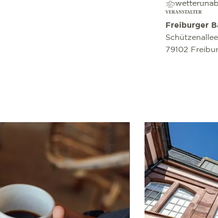
wetteruna
VERANSTALTER
Freiburger 
Schützenallee
79102 Freibu
mehr erfahren