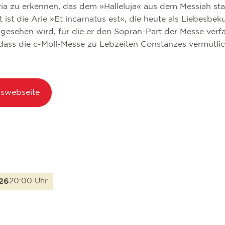
ria zu erkennen, das dem »Halleluja« aus dem Messiah sta
 ist die Arie »Et incarnatus est«, die heute als Liebesbe
esehen wird, für die er den Sopran-Part der Messe verf
, dass die c-Moll-Messe zu Lebzeiten Constanzes vermutlic
gswebseite
026
20:00 Uhr