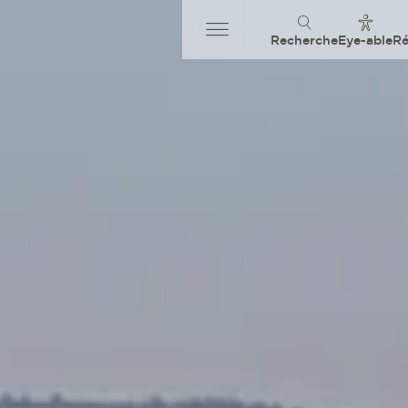
Recherche
Eye-able
Ré