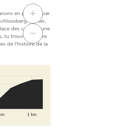
canons en passant par
Schlossberg Dattler,
place des canons, une
s, tu trouveras entre
s de l'histoire de la
©
OpenStreetMap
contributors