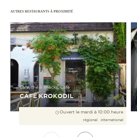
AUTRES RESTAURANTS À PROXIMITÉ
En savoir plus
En sav
Café, thé & snacks, Café
CAFÉ KROKODIL
Ouvert le mardi à 10:00 heure
régional
international