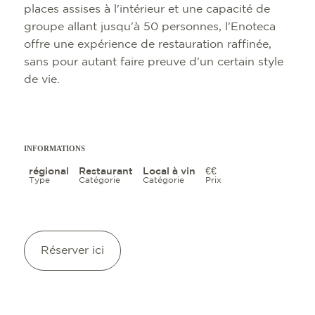
places assises à l'intérieur et une capacité de
groupe allant jusqu'à 50 personnes, l'Enoteca
offre une expérience de restauration raffinée,
sans pour autant faire preuve d'un certain style
de vie.
SITES TOURIST
TOP 10 DES ÉV
INFORMATIONS 
FREIBURG CON
INFORMATIONS
CULINAIRE
CALENDRIER D
ARRIVÉE
PORTAIL DES P
régional
Restaurant
Local à vin
€€
Type
Catégorie
Catégorie
Prix
SHOPPING
VISITES GUIDÉE
MOBILE À FREI
PRESSE
BIEN-ÊTRE
COWORKING E
QUI SOMMES-N
CULTURE
SERVICE
Réserver ici
DESTINATION A
ACTIVITÉS DE P