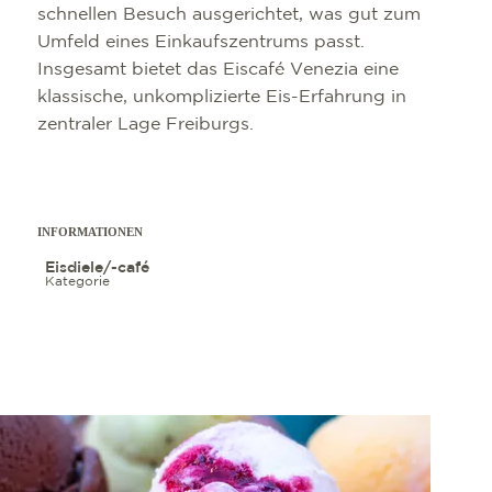
schnellen Besuch ausgerichtet, was gut zum
Umfeld eines Einkaufszentrums passt.
Insgesamt bietet das Eiscafé Venezia eine
klassische, unkomplizierte Eis-Erfahrung in
zentraler Lage Freiburgs.
SEHENSWÜRDIG
TOP 10 EVENTS
TOURIST INFO
FREIBURG CON
KULINARIK
VERANSTALTU
ANREISE
B2B PARTNERP
INFORMATIONEN
SHOPPING
FÜHRUNGEN
MOBIL VOR OR
PRESSE
Eisdiele/-café
Kategorie
WELLNESS & W
COWORKING U
WIR ÜBER UNS 
KULTUR
SERVICE
AUSFLUGSZIEL
OUTDOOR AKTI