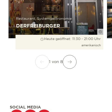
Restaurant, Systemgastronomie
DERFREIBURGER
FWTM-
Heute geöffnet: 11:30 - 21:00 Uhr
amerikanisch
1
von
8
SOCIAL MEDIA