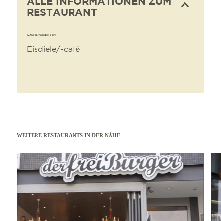
ALLE INFORMATIONEN ZUM
RESTAURANT
GASTRONOMIETYP:
Eisdiele/-café
WEITERE RESTAURANTS IN DER NÄHE
mehr erfahren
mehr e