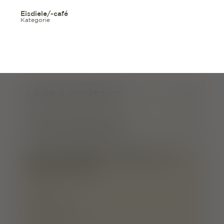
Eisdiele/-café
Kategorie
LAGE & KONTAKT
ÖFFNUNGSZEITEN
ALLE INFORMATIONEN ZUM
RESTAURANT
GASTRONOMIETYP:
Eisdiele/-café
BESONDERHEITEN DER KÜCHE: