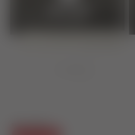
Restaurant
RESTAURANT SÜDEN
Heute geöffnet: 11:30 - 00:00 Uhr
regional
mediterran
1
von
8
SOCIAL MEDIA