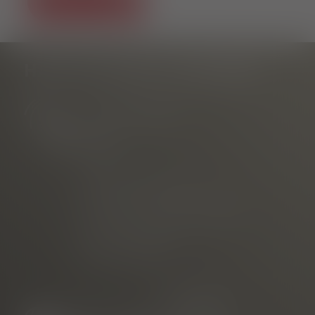
HAST DU NOCH FRAGEN?
Tourist Information
am Rathausplatz
Telefon
E-mail
vermarktet durch die
Freiburg Wirtschaft Touristik
und Messe GmbH & Co. KG
Neuer Messplatz 3
79108 Freiburg