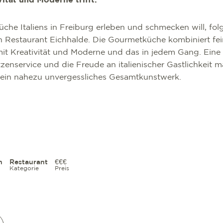
vität und Moderne trifft.
he Italiens in Freiburg erleben und schmecken will, fol
n Restaurant Eichhalde. Die Gourmetküche kombiniert fein
mit Kreativität und Moderne und das in jedem Gang. Ein
zenservice und die Freude an italienischer Gastlichkeit 
ein nahezu unvergessliches Gesamtkunstwerk.
h
Restaurant
€€€
Kategorie
Preis