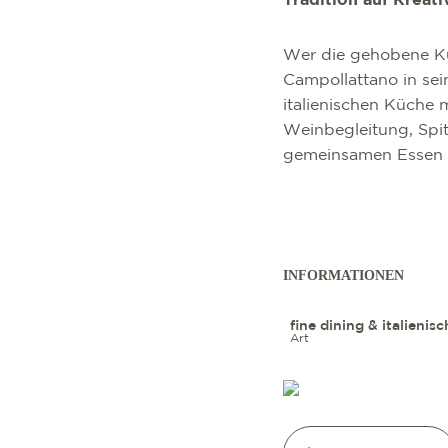
Tradition auf Kreati
Wer die gehobene Küc
Campollattano in sei
italienischen Küche 
Weinbegleitung, Spit
gemeinsamen Essen 
INFORMATIONEN
fine dining & italienisc
Art